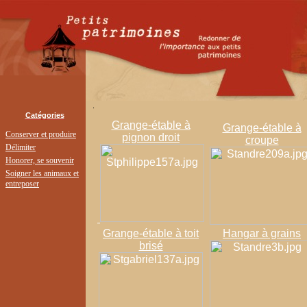
.
Catégories
Grange-étable à
Grange-étable à
Conserver et produire
pignon droit
croupe
Délimiter
Honorer, se souvenir
Soigner les animaux et
entreposer
Grange-étable à toit
Hangar à grains
brisé