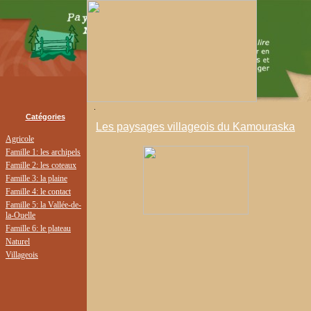
.
Catégories
Les paysages villageois du Kamouraska
Agricole
Famille 1: les archipels
Famille 2: les coteaux
Famille 3: la plaine
Famille 4: le contact
Famille 5: la Vallée-de-
la-Ouelle
Famille 6: le plateau
Naturel
Villageois